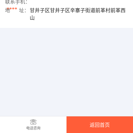
联系手机：
****
地 址：
甘井子区甘井子区辛寨子街道前革村前革西
山
返回首页
电话咨询