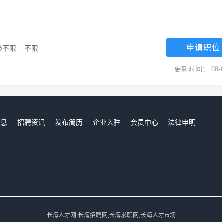
申请职位
验不限
/
不限
更新时间： 08-
信息
招聘资讯
发布简历
企业入驻
会员中心
法律申明
们
长海人才网,长海招聘网,长海求职网,长海人才市场