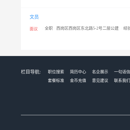
文员
/
全职
/
西岗区西岗区东北路5-2号二层公建
/
经
面议
栏目导航:
职位搜索
简历中心
名企展示
一句话
套餐标准
金币充值
意见建议
联系我