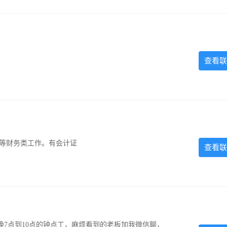
查看联
计等财务类工作。有会计证
查看联
7点到10点的钟点工，麻烦看到的老板加我微信聊，