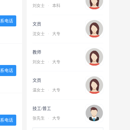
刘女士
·
本科
系电话
文员
沈女士
·
大专
教师
刘女士
·
大专
系电话
文员
温女士
·
大专
技工/普工
张先生
·
大专
系电话